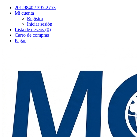
201-9840 / 395-2753
Mi cuenta
Registro
Iniciar sesión
Lista de deseos (0)
Carro de compras
Pagar