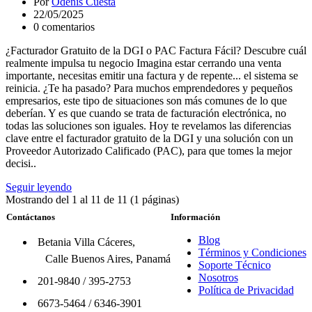
Por
Odenis Cuesta
22/05/2025
0 comentarios
¿Facturador Gratuito de la DGI o PAC Factura Fácil? Descubre cuál
realmente impulsa tu negocio Imagina estar cerrando una venta
importante, necesitas emitir una factura y de repente... el sistema se
reinicia. ¿Te ha pasado? Para muchos emprendedores y pequeños
empresarios, este tipo de situaciones son más comunes de lo que
deberían. Y es que cuando se trata de facturación electrónica, no
todas las soluciones son iguales. Hoy te revelamos las diferencias
clave entre el facturador gratuito de la DGI y una solución con un
Proveedor Autorizado Calificado (PAC), para que tomes la mejor
decisi..
Seguir leyendo
Mostrando del 1 al 11 de 11 (1 páginas)
Contáctanos
Información
Blog
Betania Villa Cáceres,
Términos y Condiciones
Calle Buenos Aires, Panamá
Soporte Técnico
Nosotros
201-9840
/
395-2753
Política de Privacidad
6673-5464
/
6346-3901