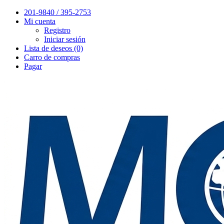
201-9840 / 395-2753
Mi cuenta
Registro
Iniciar sesión
Lista de deseos (0)
Carro de compras
Pagar