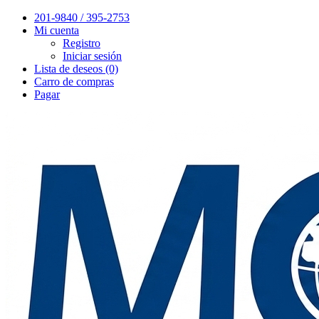
201-9840 / 395-2753
Mi cuenta
Registro
Iniciar sesión
Lista de deseos (0)
Carro de compras
Pagar