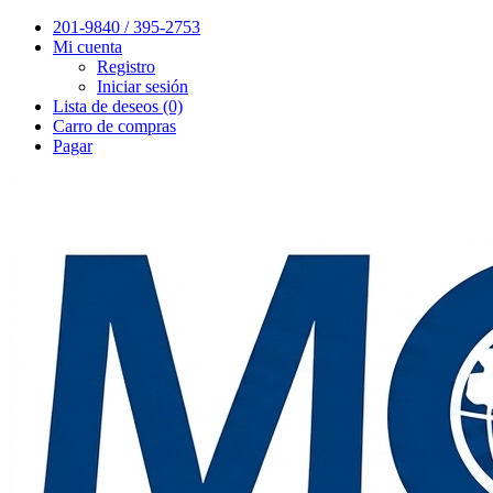
201-9840 / 395-2753
Mi cuenta
Registro
Iniciar sesión
Lista de deseos (0)
Carro de compras
Pagar