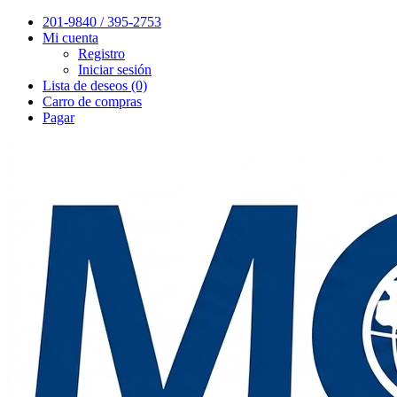
201-9840 / 395-2753
Mi cuenta
Registro
Iniciar sesión
Lista de deseos (0)
Carro de compras
Pagar