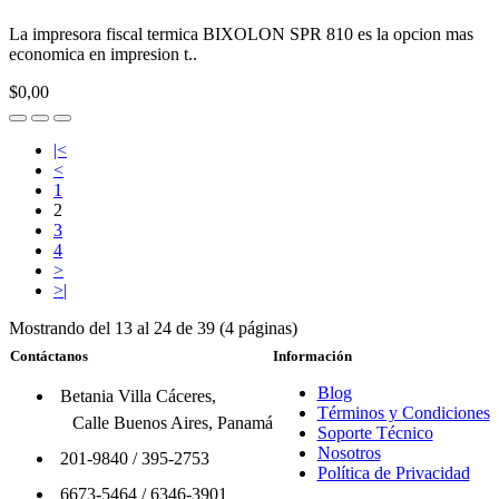
La impresora fiscal termica BIXOLON SPR 810 es la opcion mas
economica en impresion t..
$0,00
|<
<
1
2
3
4
>
>|
Mostrando del 13 al 24 de 39 (4 páginas)
Contáctanos
Información
Blog
Betania Villa Cáceres,
Términos y Condiciones
Calle Buenos Aires, Panamá
Soporte Técnico
Nosotros
201-9840
/
395-2753
Política de Privacidad
6673-5464
/
6346-3901