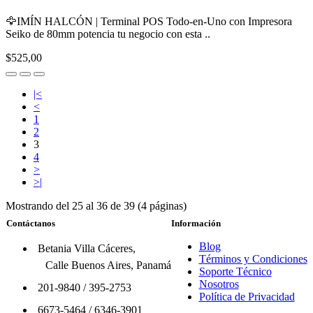
🦅IMÍN HALCÓN | Terminal POS Todo-en-Uno con Impresora
Seiko de 80mm potencia tu negocio con esta ..
$525,00
|<
<
1
2
3
4
>
>|
Mostrando del 25 al 36 de 39 (4 páginas)
Contáctanos
Información
Blog
Betania Villa Cáceres,
Términos y Condiciones
Calle Buenos Aires, Panamá
Soporte Técnico
Nosotros
201-9840
/
395-2753
Política de Privacidad
6673-5464
/
6346-3901