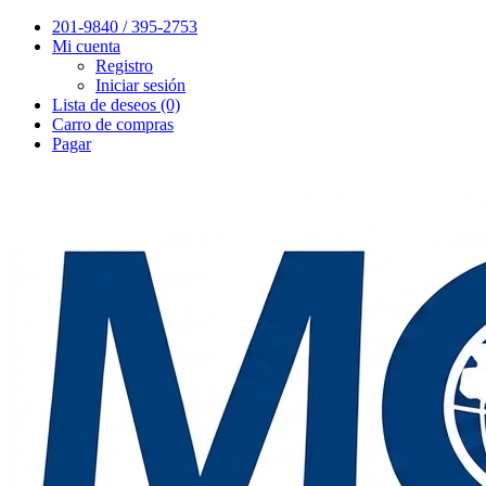
201-9840 / 395-2753
Mi cuenta
Registro
Iniciar sesión
Lista de deseos (0)
Carro de compras
Pagar