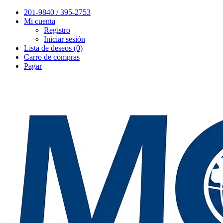
201-9840 / 395-2753
Mi cuenta
Registro
Iniciar sesión
Lista de deseos (0)
Carro de compras
Pagar