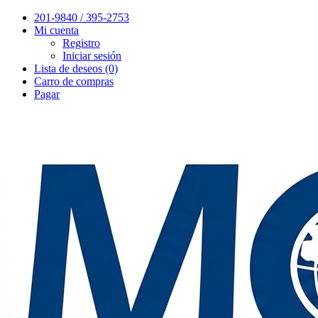
201-9840 / 395-2753
Mi cuenta
Registro
Iniciar sesión
Lista de deseos (0)
Carro de compras
Pagar