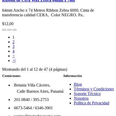
Ribbon de Cera Wax Zebra 64mm x 74m
64mm Ancho x 74 Metros Ribbon Zebra 6000, Cinta de
transferencia calidad CERA, Color NEGRO. Pa..
$12,00
1
2
3
4
>
>|
Mostrando del 1 al 12 de 47 (4 páginas)
Contáctanos
Información
Blog
Betania Villa Cáceres,
Términos y Condiciones
Calle Buenos Aires, Panamá
Soporte Técnico
Nosotros
201-9840
/
395-2753
Política de Privacidad
6673-5464
/
6346-3901