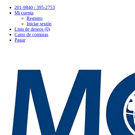
201-9840 / 395-2753
Mi cuenta
Registro
Iniciar sesión
Lista de deseos (0)
Carro de compras
Pagar