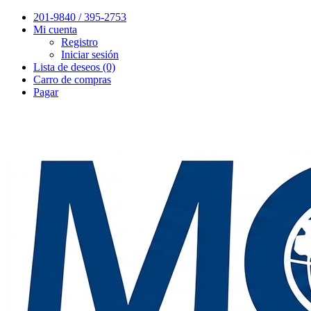
201-9840 / 395-2753
Mi cuenta
Registro
Iniciar sesión
Lista de deseos (0)
Carro de compras
Pagar