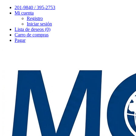
201-9840 / 395-2753
Mi cuenta
Registro
Iniciar sesión
Lista de deseos (0)
Carro de compras
Pagar