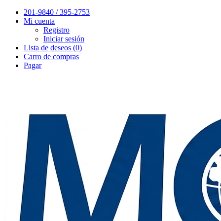
201-9840 / 395-2753
Mi cuenta
Registro
Iniciar sesión
Lista de deseos (0)
Carro de compras
Pagar