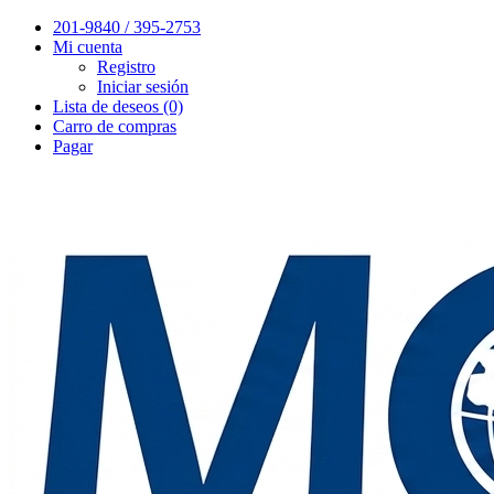
201-9840 / 395-2753
Mi cuenta
Registro
Iniciar sesión
Lista de deseos (0)
Carro de compras
Pagar