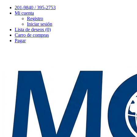
201-9840 / 395-2753
Mi cuenta
Registro
Iniciar sesión
Lista de deseos (0)
Carro de compras
Pagar