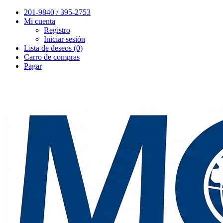
201-9840 / 395-2753
Mi cuenta
Registro
Iniciar sesión
Lista de deseos (0)
Carro de compras
Pagar