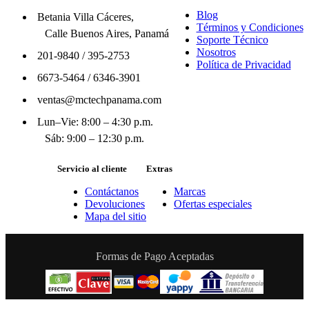
Blog
Betania Villa Cáceres,
Términos y Condiciones
Calle Buenos Aires, Panamá
Soporte Técnico
Nosotros
201-9840
/
395-2753
Política de Privacidad
6673-5464
/
6346-3901
ventas@mctechpanama.com
Lun–Vie: 8:00 – 4:30 p.m.
Sáb: 9:00 – 12:30 p.m.
Servicio al cliente
Extras
Contáctanos
Marcas
Devoluciones
Ofertas especiales
Mapa del sitio
Formas de Pago Aceptadas