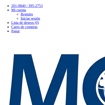
201-9840 / 395-2753
Mi cuenta
Registro
Iniciar sesión
Lista de deseos (0)
Carro de compras
Pagar