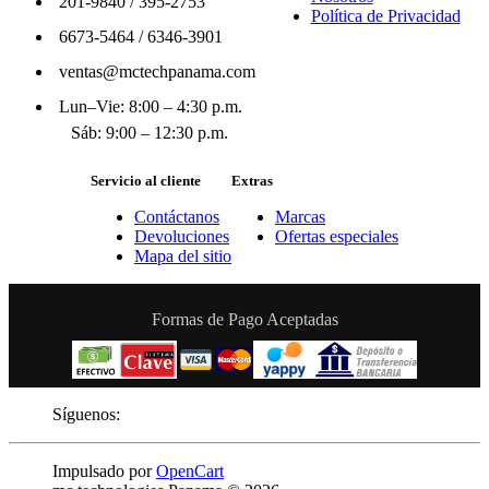
201-9840
/
395-2753
Política de Privacidad
6673-5464
/
6346-3901
ventas@mctechpanama.com
Lun–Vie: 8:00 – 4:30 p.m.
Sáb: 9:00 – 12:30 p.m.
Servicio al cliente
Extras
Contáctanos
Marcas
Devoluciones
Ofertas especiales
Mapa del sitio
Formas de Pago Aceptadas
Síguenos:
Impulsado por
OpenCart