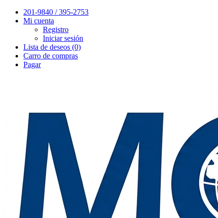
201-9840 / 395-2753
Mi cuenta
Registro
Iniciar sesión
Lista de deseos (0)
Carro de compras
Pagar