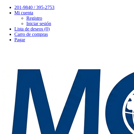
201-9840 / 395-2753
Mi cuenta
Registro
Iniciar sesión
Lista de deseos (0)
Carro de compras
Pagar