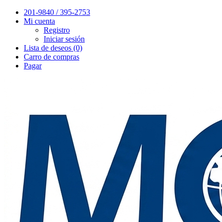
201-9840 / 395-2753
Mi cuenta
Registro
Iniciar sesión
Lista de deseos (0)
Carro de compras
Pagar