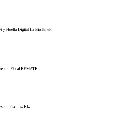
i y Huella Digital La BioTimePl..
presora Fiscal BEMATE..
oras fiscales, BI..