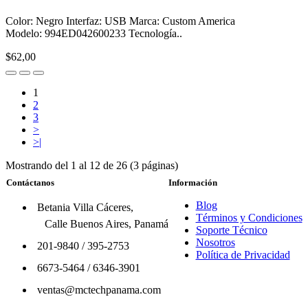
Color: Negro Interfaz: USB Marca: Custom America
Modelo: 994ED042600233 Tecnología..
$62,00
1
2
3
>
>|
Mostrando del 1 al 12 de 26 (3 páginas)
Contáctanos
Información
Blog
Betania Villa Cáceres,
Términos y Condiciones
Calle Buenos Aires, Panamá
Soporte Técnico
Nosotros
201-9840
/
395-2753
Política de Privacidad
6673-5464
/
6346-3901
ventas@mctechpanama.com