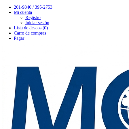
201-9840 / 395-2753
Mi cuenta
Registro
Iniciar sesión
Lista de deseos (0)
Carro de compras
Pagar