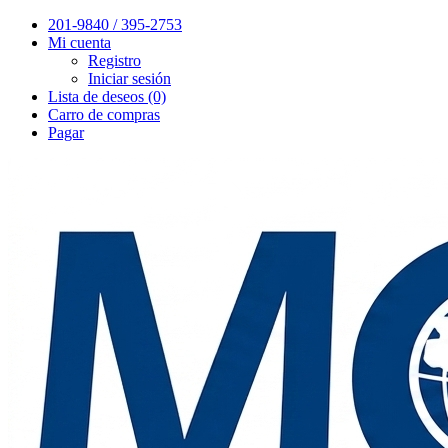
201-9840 / 395-2753
Mi cuenta
Registro
Iniciar sesión
Lista de deseos (0)
Carro de compras
Pagar