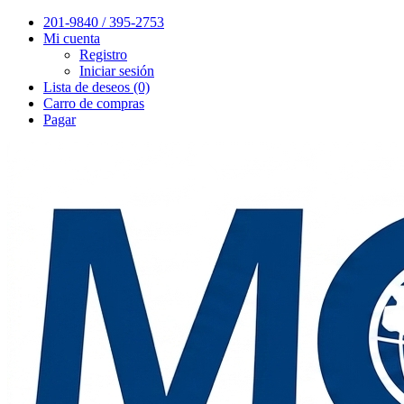
201-9840 / 395-2753
Mi cuenta
Registro
Iniciar sesión
Lista de deseos (0)
Carro de compras
Pagar