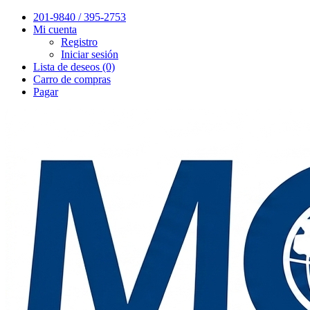
201-9840 / 395-2753
Mi cuenta
Registro
Iniciar sesión
Lista de deseos (0)
Carro de compras
Pagar