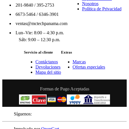
Nosotros
201-9840
/
395-2753
Política de Privacidad
6673-5464
/
6346-3901
ventas@mctechpanama.com
Lun–Vie: 8:00 – 4:30 p.m.
Sáb: 9:00 – 12:30 p.m.
Servicio al cliente
Extras
Contáctanos
Marcas
Devoluciones
Ofertas especiales
Mapa del sitio
Formas de Pago Aceptadas
Síguenos:
Impulsado por
OpenCart