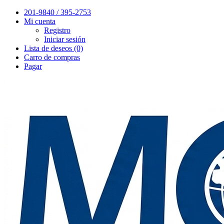
201-9840 / 395-2753
Mi cuenta
Registro
Iniciar sesión
Lista de deseos (0)
Carro de compras
Pagar