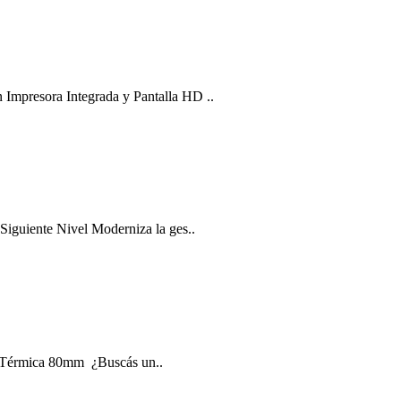
mpresora Integrada y Pantalla HD ..
iguiente Nivel Moderniza la ges..
ra Térmica 80mm ¿Buscás un..