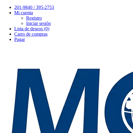
201-9840 / 395-2753
Mi cuenta
Registro
Iniciar sesión
Lista de deseos (0)
Carro de compras
Pagar