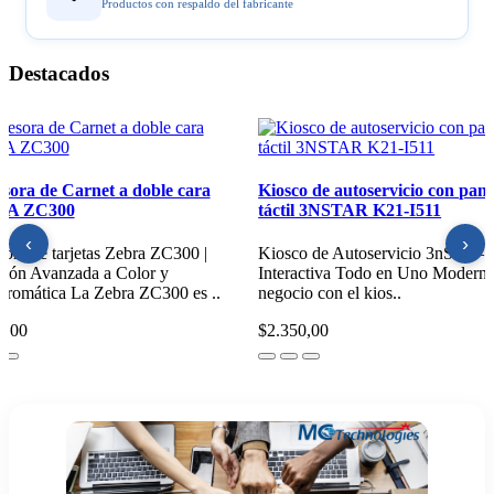
Productos con respaldo del fabricante
Destacados
resora Industrial de Etiquetas
Impresora de Carnet a doble
T6443
ZEBRA ZC300
‹
›
resora Industrial LTT644 |
Impresora de tarjetas Zebra ZC
nsferencia Térmica de Alta Resolución
Impresión Avanzada a Color y
elocidad Impresora Indu..
Monocromática La Zebra ZC300
5,00
$1.850,00