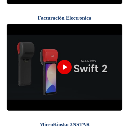
Facturación Electronica
MicroKiosko 3NSTAR