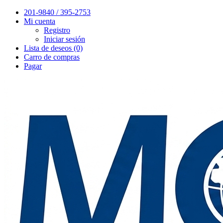
201-9840 / 395-2753
Mi cuenta
Registro
Iniciar sesión
Lista de deseos (0)
Carro de compras
Pagar