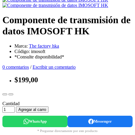
Componente de transmisión de
datos IMOSOFT HK
Marca:
The factory hka
Código: imosoft
*Consulte disponibilidad*
0 comentarios
/
Escribir un comentario
$199,00
Cantidad
Agregar al carro
WhatsApp
Messenger
* Preguntar directamente por este producto