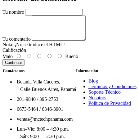
Tu nombre
Tu comentario
Nota:
¡No se traduce el HTML!
Calificación
Malo
Bueno
Continuar
Contáctanos
Información
Blog
Betania Villa Cáceres,
Términos y Condiciones
Calle Buenos Aires, Panamá
Soporte Técnico
Nosotros
201-9840
/
395-2753
Política de Privacidad
6673-5464
/
6346-3901
ventas@mctechpanama.com
Lun–Vie: 8:00 – 4:30 p.m.
Sáb: 9:00 – 12:30 p.m.