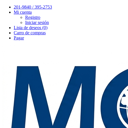
201-9840 / 395-2753
Mi cuenta
Registro
Iniciar sesión
Lista de deseos (0)
Carro de compras
Pagar