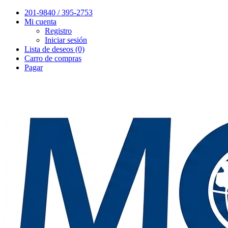
201-9840 / 395-2753
Mi cuenta
Registro
Iniciar sesión
Lista de deseos (0)
Carro de compras
Pagar