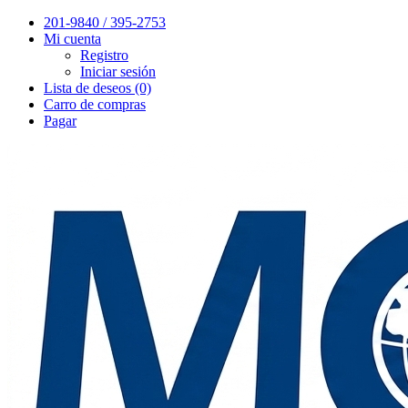
201-9840 / 395-2753
Mi cuenta
Registro
Iniciar sesión
Lista de deseos (0)
Carro de compras
Pagar