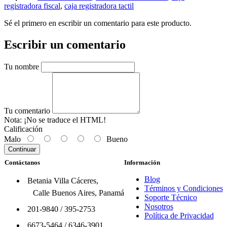
registradora fiscal
,
caja registradora tactil
Sé el primero en escribir un comentario para este producto.
Escribir un comentario
Tu nombre
Tu comentario
Nota:
¡No se traduce el HTML!
Calificación
Malo
Bueno
Continuar
Contáctanos
Información
Blog
Betania Villa Cáceres,
Términos y Condiciones
Calle Buenos Aires, Panamá
Soporte Técnico
Nosotros
201-9840
/
395-2753
Política de Privacidad
6673-5464
/
6346-3901