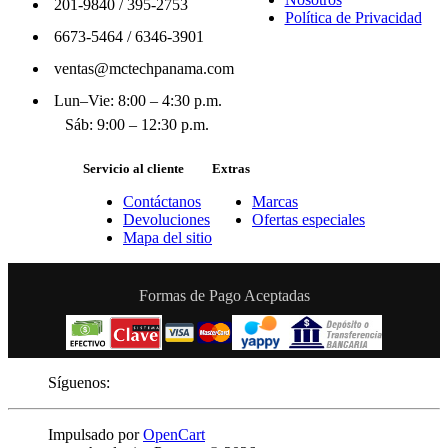
201-9840
/
395-2753
Política de Privacidad
6673-5464
/
6346-3901
ventas@mctechpanama.com
Lun–Vie: 8:00 – 4:30 p.m.
Sáb: 9:00 – 12:30 p.m.
Servicio al cliente
Extras
Contáctanos
Marcas
Devoluciones
Ofertas especiales
Mapa del sitio
Formas de Pago Aceptadas
Síguenos:
Impulsado por
OpenCart