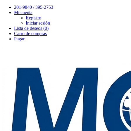
201-9840 / 395-2753
Mi cuenta
Registro
Iniciar sesión
Lista de deseos (0)
Carro de compras
Pagar