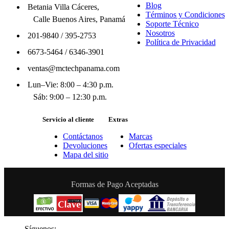
Blog
Betania Villa Cáceres,
Términos y Condiciones
Calle Buenos Aires, Panamá
Soporte Técnico
Nosotros
201-9840
/
395-2753
Política de Privacidad
6673-5464
/
6346-3901
ventas@mctechpanama.com
Lun–Vie: 8:00 – 4:30 p.m.
Sáb: 9:00 – 12:30 p.m.
Servicio al cliente
Extras
Contáctanos
Marcas
Devoluciones
Ofertas especiales
Mapa del sitio
Formas de Pago Aceptadas
Síguenos: