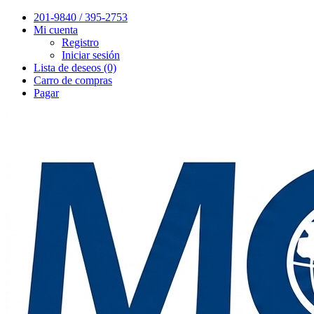
201-9840 / 395-2753
Mi cuenta
Registro
Iniciar sesión
Lista de deseos (0)
Carro de compras
Pagar