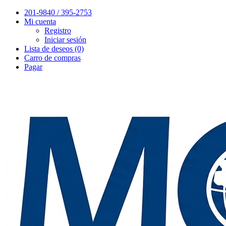
201-9840 / 395-2753
Mi cuenta
Registro
Iniciar sesión
Lista de deseos (0)
Carro de compras
Pagar