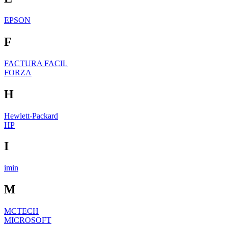
EPSON
F
FACTURA FACIL
FORZA
H
Hewlett-Packard
HP
I
imin
M
MCTECH
MICROSOFT