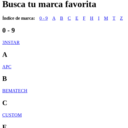
Busca tu marca favorita
Índice de marca:
0 - 9
A
B
C
E
F
H
I
M
T
Z
0 - 9
3NSTAR
A
APC
B
BEMATECH
C
CUSTOM
E