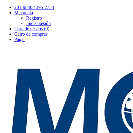
201-9840 / 395-2753
Mi cuenta
Registro
Iniciar sesión
Lista de deseos (0)
Carro de compras
Pagar