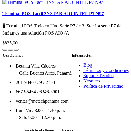
Terminal POS Tactil 3NSTAR AIO INTEL P7 N97
🖥️ Terminal POS Todo en Uno Serie P7 de 3nStar La serie P7 de
3nStar es una solución POS AIO (A..
$825,00
Contáctanos
Información
Blog
Betania Villa Cáceres,
Términos y Condiciones
Calle Buenos Aires, Panamá
Soporte Técnico
Nosotros
201-9840
/
395-2753
Política de Privacidad
6673-5464
/
6346-3901
ventas@mctechpanama.com
Lun–Vie: 8:00 – 4:30 p.m.
Sáb: 9:00 – 12:30 p.m.
Servicio al cliente
Extras