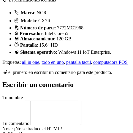
🏷️
Marca
: NCR
📦
Modelo
: CX7ii
🔢
Número de parte
: 7772MC1968
⚙️
Procesador
: Intel Core i5
💾
Almacenamiento
: 120 GB
📺
Pantalla
: 15.6″ HD
🧠
Sistema operativo
: Windows 11 IoT Enterprise.
Etiquetas:
all in one
,
todo en uno
,
pantalla tactil
,
computadora POS
Sé el primero en escribir un comentario para este producto.
Escribir un comentario
Tu nombre
Tu comentario
Nota:
¡No se traduce el HTML!