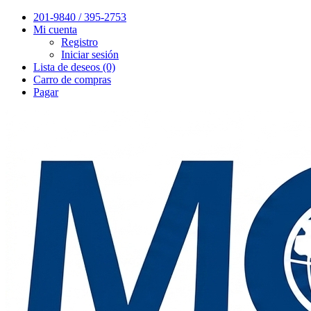
201-9840 / 395-2753
Mi cuenta
Registro
Iniciar sesión
Lista de deseos (0)
Carro de compras
Pagar