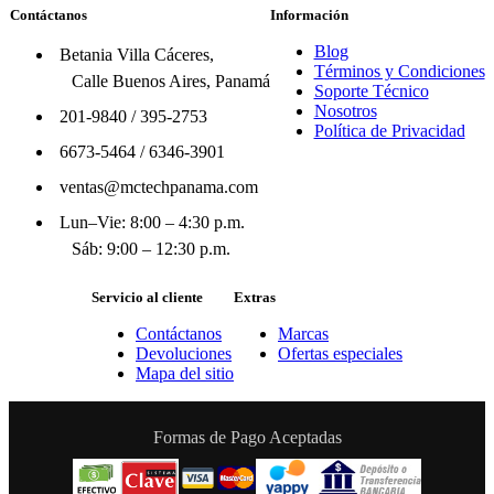
Contáctanos
Información
Blog
Betania Villa Cáceres,
Términos y Condiciones
Calle Buenos Aires, Panamá
Soporte Técnico
Nosotros
201-9840
/
395-2753
Política de Privacidad
6673-5464
/
6346-3901
ventas@mctechpanama.com
Lun–Vie: 8:00 – 4:30 p.m.
Sáb: 9:00 – 12:30 p.m.
Servicio al cliente
Extras
Contáctanos
Marcas
Devoluciones
Ofertas especiales
Mapa del sitio
Formas de Pago Aceptadas