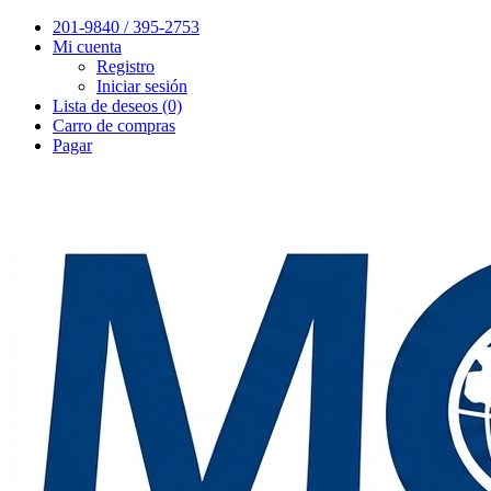
201-9840 / 395-2753
Mi cuenta
Registro
Iniciar sesión
Lista de deseos (0)
Carro de compras
Pagar