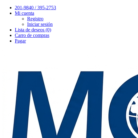
201-9840 / 395-2753
Mi cuenta
Registro
Iniciar sesión
Lista de deseos (0)
Carro de compras
Pagar