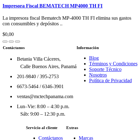
Impresora Fiscal BEMATECH MP4000 TH FI
La impresora fiscal Bematech MP-4000 TH FI elimina sus gastos
con consumibles y depósitos ..
$0,00
Contáctanos
Información
Blog
Betania Villa Cáceres,
Términos y Condiciones
Calle Buenos Aires, Panamá
Soporte Técnico
Nosotros
201-9840
/
395-2753
Política de Privacidad
6673-5464
/
6346-3901
ventas@mctechpanama.com
Lun–Vie: 8:00 – 4:30 p.m.
Sáb: 9:00 – 12:30 p.m.
Servicio al cliente
Extras
Contáctanos
Marcas