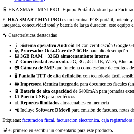
🧾 HKA SMART MINI PRO | Equipo Portátil Android para Facturaci
El
HKA SMART MINI PRO
es un terminal POS portátil, potente y
integrada, conectividad total y batería de larga duración, este equipo
🔧 Características destacadas
📱
Sistema operativo Android 14
con certificación Google 
🚀
Procesador Octa-Core de 2.0GHz
para alto desempeño
💾
3GB RAM + 32GB almacenamiento interno
📡
Conectividad avanzada
: 2G, 3G, 4G LTE, Wi-Fi, Blueto
📷
Cámara de 5MP
que funciona como escáner de códigos de
🖥️
Pantalla TFT de alta definición
con tecnología táctil sensib
🖨️
Impresora térmica integrada
para documentos fiscales (
🔋
Batería de alta capacidad
de 6400mAh para jornadas exte
🔌
Puerto USB
para periféricos
📊
Reportes ilimitados
almacenables en memoria
📲 Incluye
Software DMovil
para emisión de facturas, notas de
Etiquetas:
facturacion fiscal
,
facturacion electronica
,
caja registradora 
Sé el primero en escribir un comentario para este producto.