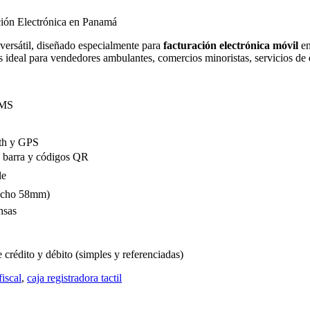
ón Electrónica en Panamá
 versátil, diseñado especialmente para
facturación electrónica móvil
en
 es ideal para vendedores ambulantes, comercios minoristas, servicios de
GMS
oth y GPS
 barra y códigos QR
le
ancho 58mm)
nsas
 crédito y débito (simples y referenciadas)
fiscal
,
caja registradora tactil