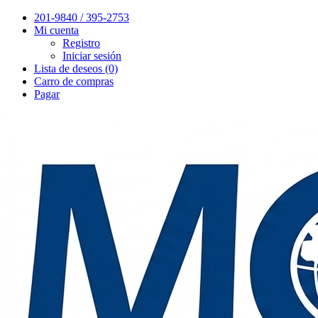
201-9840 / 395-2753
Mi cuenta
Registro
Iniciar sesión
Lista de deseos (0)
Carro de compras
Pagar