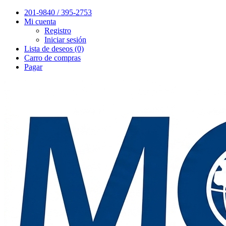
201-9840 / 395-2753
Mi cuenta
Registro
Iniciar sesión
Lista de deseos (0)
Carro de compras
Pagar