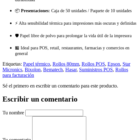
📦
Presentaciones:
Caja de 50 unidades / Paquete de 10 unidades
⚡ Alta sensibilidad térmica para impresiones más oscuras y definidas
🛡️ Papel libre de polvo para prolongar la vida útil de la impresora
🏪 Ideal para POS, retail, restaurantes, farmacias y comercios en
general
Etiquetas:
Papel térmico
,
Rollos 80mm
,
Rollos POS
,
Epson
,
Star
Micronics
,
Bixolon
,
Bematech
,
Hasar
,
Suministros POS
,
Rollos
para facturación
Sé el primero en escribir un comentario para este producto.
Escribir un comentario
Tu nombre
Tu comentario