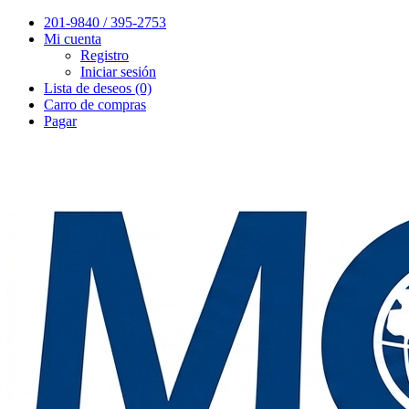
201-9840 / 395-2753
Mi cuenta
Registro
Iniciar sesión
Lista de deseos (0)
Carro de compras
Pagar