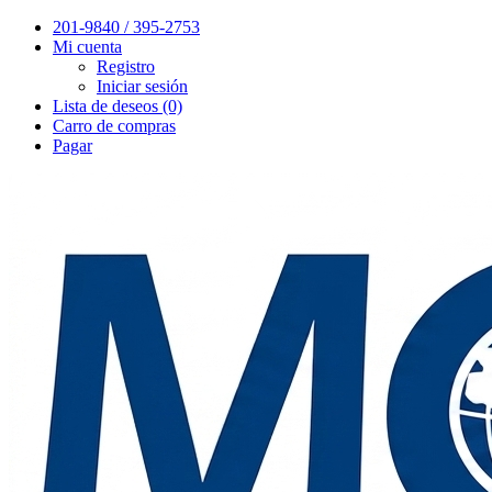
201-9840 / 395-2753
Mi cuenta
Registro
Iniciar sesión
Lista de deseos (0)
Carro de compras
Pagar