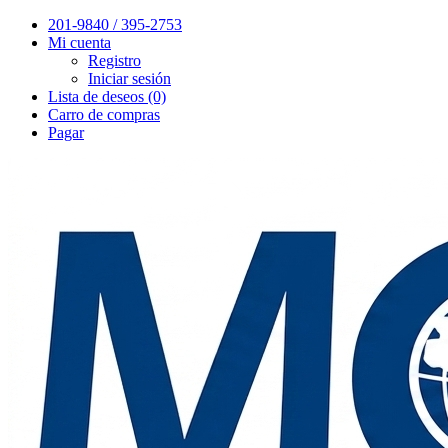
201-9840 / 395-2753
Mi cuenta
Registro
Iniciar sesión
Lista de deseos (0)
Carro de compras
Pagar