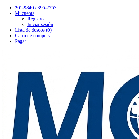
201-9840 / 395-2753
Mi cuenta
Registro
Iniciar sesión
Lista de deseos (0)
Carro de compras
Pagar