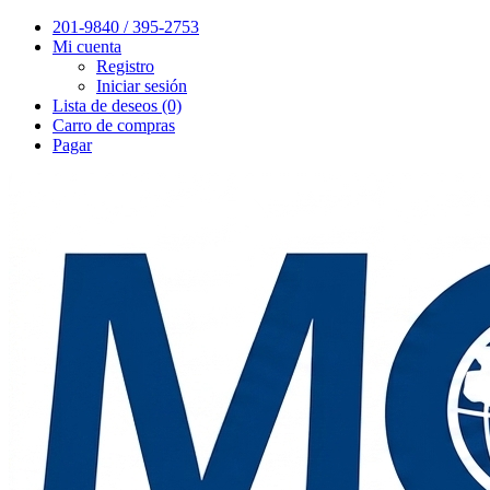
201-9840 / 395-2753
Mi cuenta
Registro
Iniciar sesión
Lista de deseos (0)
Carro de compras
Pagar