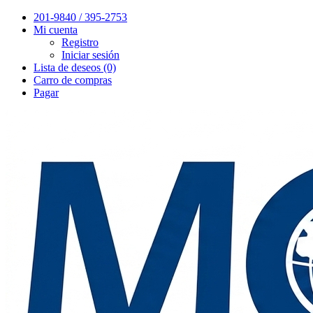
201-9840 / 395-2753
Mi cuenta
Registro
Iniciar sesión
Lista de deseos (0)
Carro de compras
Pagar