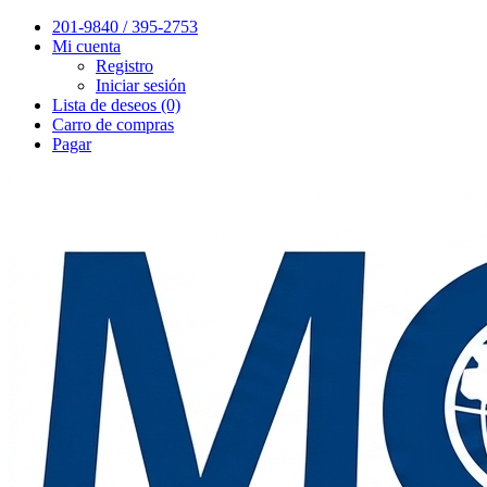
201-9840 / 395-2753
Mi cuenta
Registro
Iniciar sesión
Lista de deseos (0)
Carro de compras
Pagar