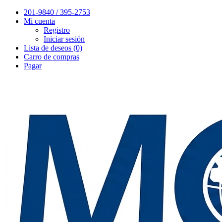
201-9840 / 395-2753
Mi cuenta
Registro
Iniciar sesión
Lista de deseos (0)
Carro de compras
Pagar