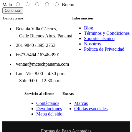
Malo
Bueno
Continuar
Contáctanos
Información
Blog
Betania Villa Cáceres,
Términos y Condiciones
Calle Buenos Aires, Panamá
Soporte Técnico
Nosotros
201-9840
/
395-2753
Política de Privacidad
6673-5464
/
6346-3901
ventas@mctechpanama.com
Lun–Vie: 8:00 – 4:30 p.m.
Sáb: 9:00 – 12:30 p.m.
Servicio al cliente
Extras
Contáctanos
Marcas
Devoluciones
Ofertas especiales
Mapa del sitio
Formas de Pago Aceptadas