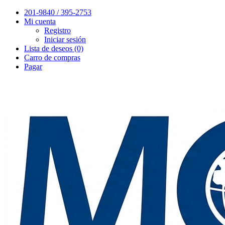
201-9840 / 395-2753
Mi cuenta
Registro
Iniciar sesión
Lista de deseos (0)
Carro de compras
Pagar