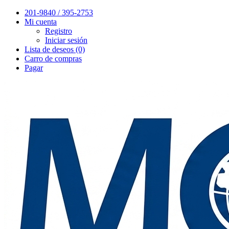
201-9840 / 395-2753
Mi cuenta
Registro
Iniciar sesión
Lista de deseos (0)
Carro de compras
Pagar