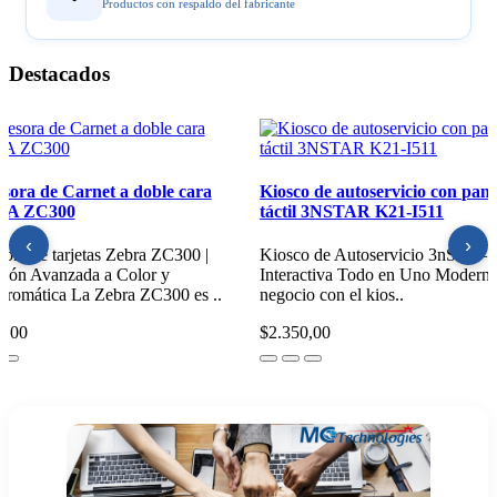
Productos con respaldo del fabricante
Destacados
resora Industrial de Etiquetas
Impresora de Carnet a doble
T6443
ZEBRA ZC300
‹
›
resora Industrial LTT644 |
Impresora de tarjetas Zebra ZC
nsferencia Térmica de Alta Resolución
Impresión Avanzada a Color y
elocidad Impresora Indu..
Monocromática La Zebra ZC300
5,00
$1.850,00