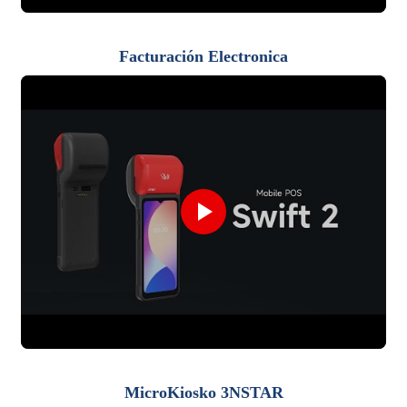
Facturación Electronica
MicroKiosko 3NSTAR