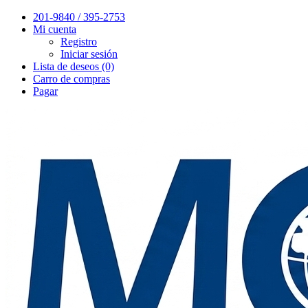
201-9840 / 395-2753
Mi cuenta
Registro
Iniciar sesión
Lista de deseos (0)
Carro de compras
Pagar