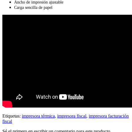
Ancho de impresión ajustable
Carga sencilla de papel
Etiquetas:
impresora térmica
,
impresora fiscal
,
impresora facturación
fiscal
Sé el primero en escribir un comentario para este producto.