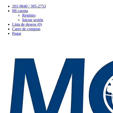
201-9840 / 395-2753
Mi cuenta
Registro
Iniciar sesión
Lista de deseos (0)
Carro de compras
Pagar