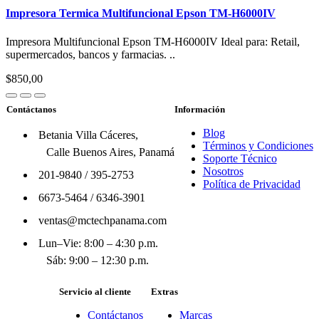
Impresora Termica Multifuncional Epson TM-H6000IV
Impresora Multifuncional Epson TM-H6000IV Ideal para: Retail,
supermercados, bancos y farmacias. ..
$850,00
Contáctanos
Información
Blog
Betania Villa Cáceres,
Términos y Condiciones
Calle Buenos Aires, Panamá
Soporte Técnico
Nosotros
201-9840
/
395-2753
Política de Privacidad
6673-5464
/
6346-3901
ventas@mctechpanama.com
Lun–Vie: 8:00 – 4:30 p.m.
Sáb: 9:00 – 12:30 p.m.
Servicio al cliente
Extras
Contáctanos
Marcas